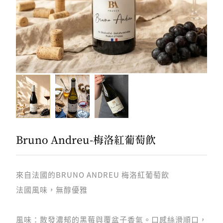
B
r
u
n
o
A
n
d
r
e
u
-
梅
洛
紅
葡
萄
飲
來自法國的BRUNO ANDREU 梅洛紅葡萄飲
法國風味，無醇優雅
風味：散發濃郁的黑莓與覆盆子香氣。口感絲滑順口，