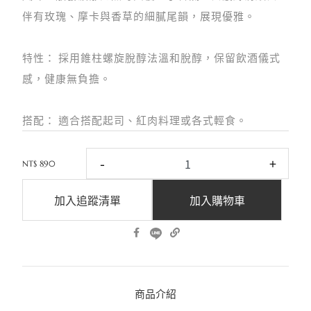
伴有玫瑰、摩卡與香草的細膩尾韻，展現優雅。
特性： 採用錐柱螺旋脫醇法溫和脫醇，保留飲酒儀式
感，健康無負擔。
搭配： 適合搭配起司、紅肉料理或各式輕食。
-
+
NT$ 890
加入追蹤清單
加入購物車
商品介紹