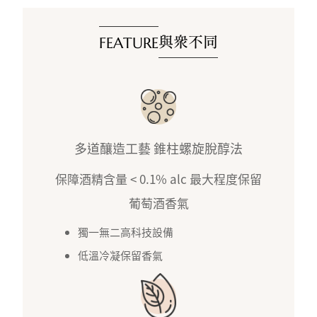
F
E
A
T
U
R
E
與
眾
不
同
多道釀造工藝 錐柱螺旋脫醇法
保障酒精含量 < 0.1% alc
最大程度保留
葡萄酒香氣
獨一無二高科技設備
低溫冷凝保留香氣