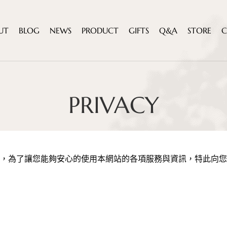
U
T
B
L
O
G
N
E
W
S
P
R
O
D
U
C
T
G
I
F
T
S
Q
&
A
S
T
O
R
E
C
PRIVACY
，為了讓您能夠安心的使用本網站的各項服務與資訊，特此向您