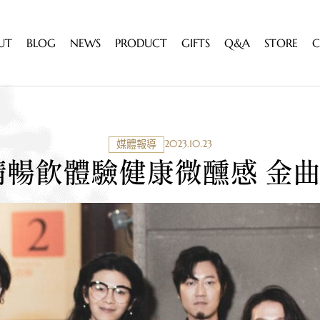
U
T
B
L
O
G
N
E
W
S
P
R
O
D
U
C
T
G
I
F
T
S
Q
&
A
S
T
O
R
E
C
2023.10.23
媒體報導
情
暢
飲
體
驗
健
康
微
醺
感
金