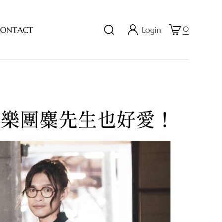
0
O
N
T
A
C
T
Login
曲
樂
團
麋
先
生
也
好
愛
！