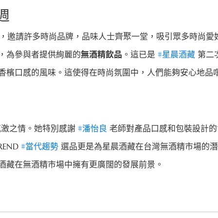
週
，邀請許多時尚品牌，品味人士齊聚一堂，吸引眾多時尚愛
，為參與者提供絢麗的
無酒精飲品
。這已是
#星晨酒藏
第二
香檳口感的風味。這使得在時尚氛圍中，人們能夠安心地品
感激之情。她特別感謝
#潘怡良
老師對產品口感和包裝設計的
TREND
#當代趨勢
選品更是為星晨酒藏在台灣無酒精市場的潛
酒藏在無酒精市場中擁有更廣闊的發展前景。