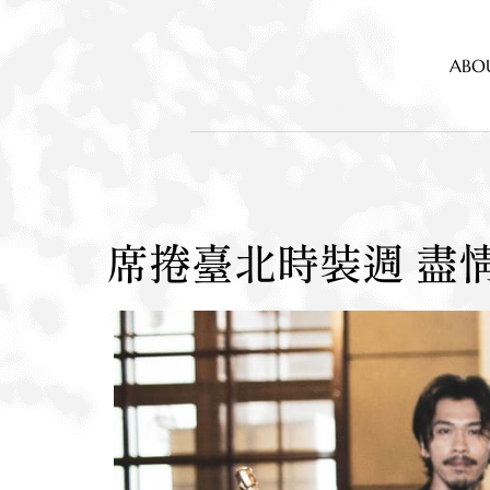
A
B
O
席
捲
臺
北
時
裝
週
盡